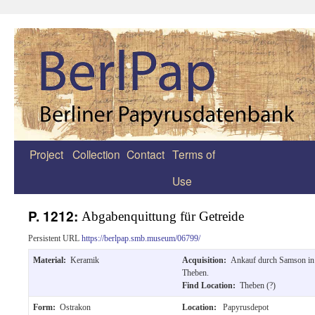
Project
Collection
Contact
Terms of
Zum
Use
Inhalt
springen
P. 1212:
Abgabenquittung für Getreide
Persistent URL
https://berlpap.smb.museum/06799/
Material:
Keramik
Acquisition:
Ankauf durch Samson in
Theben.
Find Location:
Theben (?)
Form:
Ostrakon
Location:
Papyrusdepot