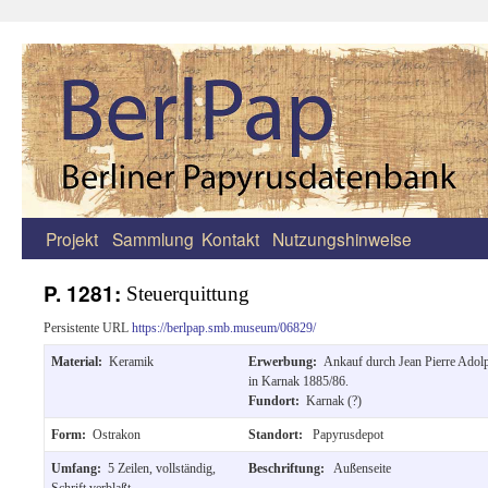
Projekt
Sammlung
Kontakt
Nutzungshinweise
Zum
Inhalt
P. 1281:
Steuerquittung
springen
Persistente URL
https://berlpap.smb.museum/06829/
Material:
Keramik
Erwerbung:
Ankauf durch Jean Pierre Ado
in Karnak 1885/86.
Fundort:
Karnak (?)
Form:
Ostrakon
Standort:
Papyrusdepot
Umfang:
5 Zeilen, vollständig,
Beschriftung:
Außenseite
Schrift verblaßt