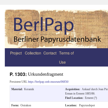
Project
Collection
Contact
Terms of
Zum
Use
Inhalt
springen
P. 1303:
Urkundenfragment
Persistent URL
https://berlpap.smb.museum/06850/
Material:
Keramik
Acquisition:
Ankauf durch Jean Pie
Erman in Erment 1885/86.
Find Location:
Erment (?)
Form:
Ostrakon
Location:
Papyrusdepot