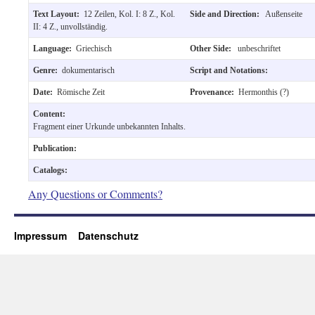
Text Layout:
12 Zeilen, Kol. I: 8 Z., Kol.
Side and Direction:
Außenseite
II: 4 Z., unvollständig.
Language:
Griechisch
Other Side:
unbeschriftet
Genre:
dokumentarisch
Script and Notations:
Date:
Römische Zeit
Provenance:
Hermonthis (?)
Content:
Fragment einer Urkunde unbekannten Inhalts.
Publication:
Catalogs:
Any Questions or Comments?
Impressum
Datenschutz