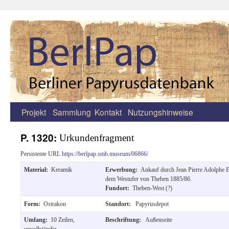
Projekt
Sammlung
Kontakt
Nutzungshinweise
Zum
Inhalt
P. 1320:
Urkundenfragment
springen
Persistente URL
https://berlpap.smb.museum/06866/
Material:
Keramik
Erwerbung:
Ankauf durch Jean Pierre Adolphe 
dem Westufer von Theben 1885/86.
Fundort:
Theben-West (?)
Form:
Ostrakon
Standort:
Papyrusdepot
Umfang:
10 Zeilen,
Beschriftung:
Außenseite
unvollständig.