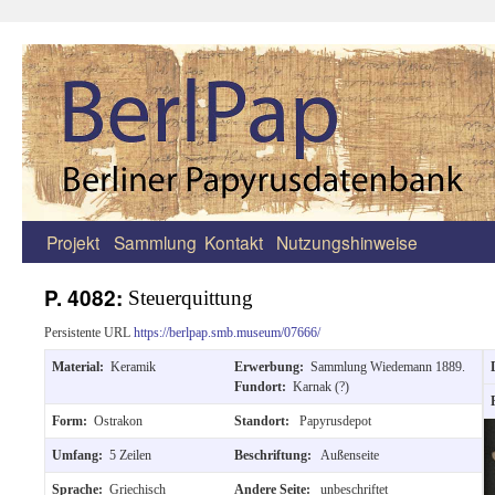
Projekt
Sammlung
Kontakt
Nutzungshinweise
Zum
Inhalt
P. 4082:
Steuerquittung
springen
Persistente URL
https://berlpap.smb.museum/07666/
Material:
Keramik
Erwerbung:
Sammlung Wiedemann 1889.
Fundort:
Karnak (?)
Form:
Ostrakon
Standort:
Papyrusdepot
Umfang:
5 Zeilen
Beschriftung:
Außenseite
Sprache:
Griechisch
Andere Seite:
unbeschriftet