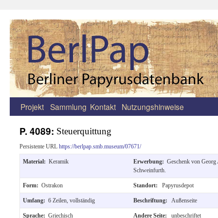
Projekt
Sammlung
Kontakt
Nutzungshinweise
Zum
Inhalt
P. 4089:
Steuerquittung
springen
Persistente URL
https://berlpap.smb.museum/07671/
Material:
Keramik
Erwerbung:
Geschenk von Georg 
Schweinfurth.
Form:
Ostrakon
Standort:
Papyrusdepot
Umfang:
6 Zeilen, vollständig
Beschriftung:
Außenseite
Sprache:
Griechisch
Andere Seite:
unbeschriftet