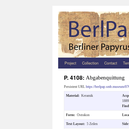
Project
Collection
Contact
Ter
Zum
Inhalt
P. 4108:
Abgabenquittung
springen
Persistent URL
https://berlpap.smb.museum/07
Material:
Keramik
Acqu
1889
Find
Form:
Ostrakon
Loc
Text Layout:
5 Zeilen
Side