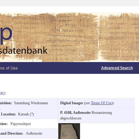
ms of Use
Advanced Search
682/
isition:
Sammlung Wiedemann
Digital Images
(see
Terms Of Use
)
:
.
P. 4108, Außenseite
Restaurierung
 Location:
Karnak (?)
abgeschlossen
ation:
Papyrusdepot
 and Direction:
Außenseite