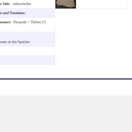
r Side:
unbeschriftet
pt and Notations:
venance:
Diospolis = Theben (?)
rates in den Speicher.