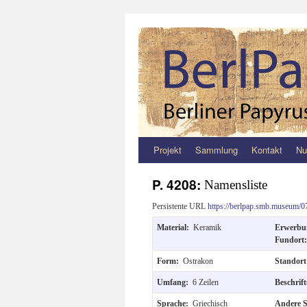
Projekt
Sammlung
Kontakt
Nu
Zum
Inhalt
P. 4208:
Namensliste
springen
Persistente URL
https://berlpap.smb.museum/0
Material:
Keramik
Erwerb
Fundort
Form:
Ostrakon
Standor
Umfang:
6 Zeilen
Beschrif
Sprache:
Griechisch
Andere S