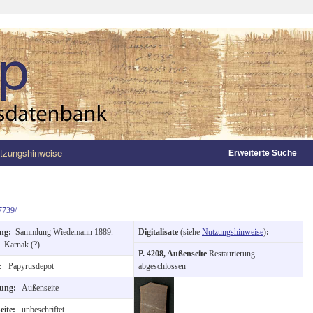
tzungshinweise
Erweiterte Suche
7739/
ung:
Sammlung Wiedemann 1889.
Digitalisate
(siehe
Nutzungshinweise
)
:
:
Karnak (?)
P. 4208, Außenseite
Restaurierung
t:
Papyrusdepot
abgeschlossen
tung:
Außenseite
eite:
unbeschriftet