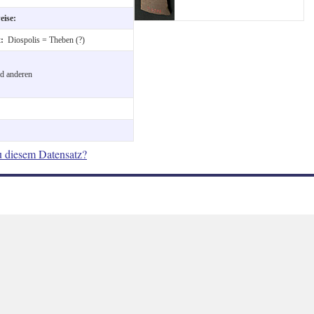
eise:
t:
Diospolis = Theben (?)
d anderen
u diesem Datensatz?