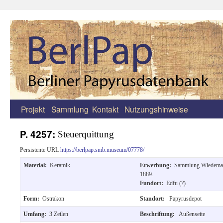
Projekt
Sammlung
Kontakt
Nutzungshinweise
Zum
Inhalt
P. 4257:
Steuerquittung
springen
Persistente URL
https://berlpap.smb.museum/07778/
Material:
Keramik
Erwerbung:
Sammlung Wiedema
1889.
Fundort:
Edfu (?)
Form:
Ostrakon
Standort:
Papyrusdepot
Umfang:
3 Zeilen
Beschriftung:
Außenseite