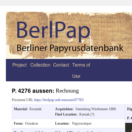
Project
Collection
Contact
Terms of
Zum
Use
Inhalt
springen
P. 4276 aussen:
Rechnung
Persistent URL
https://berlpap.smb.museum/07785/
Material:
Keramik
Acquisition:
Sammlung Wiedemann 1889.
Dig
Find Location:
Karnak (?)
P. 
Form:
Ostrakon
Location:
Papyrusdepot