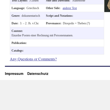
Text Layout:
5 Zeilen
Side and Direction:
Außenseite
Language:
Griechisch
Other Side:
anderer Text
Genre:
dokumentarisch
Script and Notations:
Date:
3. – 2. Jh. v.Chr.
Provenance:
Diospolis = Theben (?)
Content:
Einzelne Posten einer Rechnung mit Personennamen.
Publication:
Catalogs:
Any Questions or Comments?
Impressum
Datenschutz