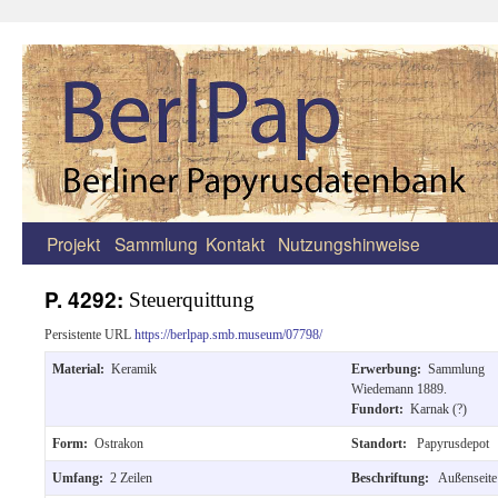
Projekt
Sammlung
Kontakt
Nutzungshinweise
Zum
Inhalt
P. 4292:
Steuerquittung
springen
Persistente URL
https://berlpap.smb.museum/07798/
Material:
Keramik
Erwerbung:
Sammlung
Wiedemann 1889.
Fundort:
Karnak (?)
Form:
Ostrakon
Standort:
Papyrusdepot
Umfang:
2 Zeilen
Beschriftung:
Außenseite