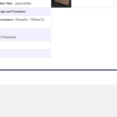
ther Side:
unbeschriftet
cript and Notations:
rovenance:
Diospolis = Theben (?)
 12 Drachmen.