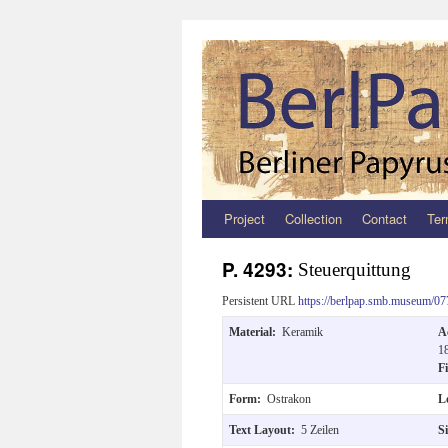
Project
Collection
Contact
Ter
Zum
Inhalt
P. 4293:
Steuerquittung
springen
Persistent URL
https://berlpap.smb.museum/07
Material:
Keramik
A
1
F
Form:
Ostrakon
L
Text Layout:
5 Zeilen
S