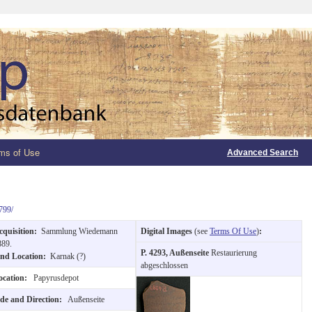
ms of Use
Advanced Search
799/
cquisition:
Sammlung Wiedemann
Digital Images
(see
Terms Of Use
)
:
889.
P. 4293, Außenseite
Restaurierung
ind Location:
Karnak (?)
abgeschlossen
ocation:
Papyrusdepot
ide and Direction:
Außenseite