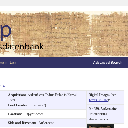
ms of Use
Advanced Search
814/
Acquisition:
Ankauf von Todrus Bulos in Karnak
Digital Images
(see
1889.
Terms Of Use
)
:
Find Location:
Karnak (?)
P. 4359, Außenseite
Location:
Papyrusdepot
Restaurierung
abgeschlossen
Side and Direction:
Außenseite