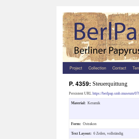
Project
Collection
Contact
Ter
Zum
Inhalt
P. 4359:
Steuerquittung
springen
Persistent URL
https://berlpap.smb.museum/07
Material:
Keramik
Form:
Ostrakon
Text Layout:
6 Zeilen, vollständig