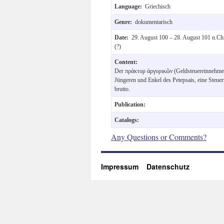
Language:
Griechisch
Genre:
dokumentarisch
Date:
29. August 100 – 28. August 101 n.Chr
(?)
Content:
Der πράκτορ ἀργυρικῶν (Geldsteuereinnehmer) 
Jüngeren und Enkel des Petepsais, eine Steu
brutto.
Publication:
Catalogs:
Any Questions or Comments?
Impressum
Datenschutz