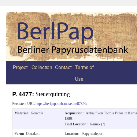
Project
Collection
Contact
Terms of
Zum
Use
Inhalt
springen
P. 4477:
Steuerquittung
Persistent URL
https://berlpap.smb.museum/07846/
Material:
Keramik
Acquisition:
Ankauf von Todrus Bulos in Karn
1889.
Find Location:
Karnak (?)
Form:
Ostrakon
Location:
Papyrusdepot