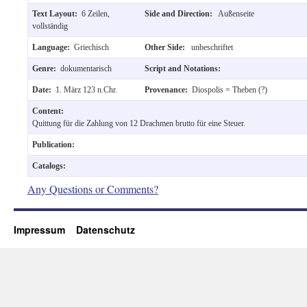
Text Layout:
6 Zeilen,
Side and Direction:
Außenseite
vollständig
Language:
Griechisch
Other Side:
unbeschriftet
Genre:
dokumentarisch
Script and Notations:
Date:
1. März 123 n.Chr.
Provenance:
Diospolis = Theben (?)
Content:
Quittung für die Zahlung von 12 Drachmen brutto für eine Steuer.
Publication:
Catalogs:
Any Questions or Comments?
Impressum
Datenschutz