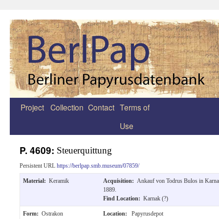
Project
Collection
Contact
Terms of
Zum
Use
Inhalt
springen
P. 4609:
Steuerquittung
Persistent URL
https://berlpap.smb.museum/07859/
Material:
Keramik
Acquisition:
Ankauf von Todrus Bulos in Karn
1889.
Find Location:
Karnak (?)
Form:
Ostrakon
Location:
Papyrusdepot