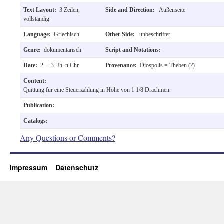
Text Layout:
3 Zeilen,
Side and Direction:
Außenseite
vollständig
Language:
Griechisch
Other Side:
unbeschriftet
Genre:
dokumentarisch
Script and Notations:
Date:
2. – 3. Jh. n.Chr.
Provenance:
Diospolis = Theben (?)
Content:
Quittung für eine Steuerzahlung in Höhe von 1 1/8 Drachmen.
Publication:
Catalogs:
Any Questions or Comments?
Impressum
Datenschutz