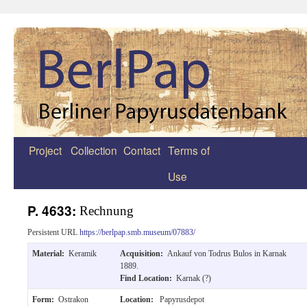
Project
Collection
Contact
Terms of
Zum
Use
Inhalt
springen
P. 4633:
Rechnung
Persistent URL
https://berlpap.smb.museum/07883/
Material:
Keramik
Acquisition:
Ankauf von Todrus Bulos in Karnak
1889.
Find Location:
Karnak (?)
Form:
Ostrakon
Location:
Papyrusdepot