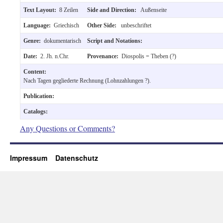
Text Layout:
8 Zeilen
Side and Direction:
Außenseite
Language:
Griechisch
Other Side:
unbeschriftet
Genre:
dokumentarisch
Script and Notations:
Date:
2. Jh. n.Chr.
Provenance:
Diospolis = Theben (?)
Content:
Nach Tagen gegliederte Rechnung (Lohnzahlungen ?).
Publication:
Catalogs:
Any Questions or Comments?
Impressum
Datenschutz