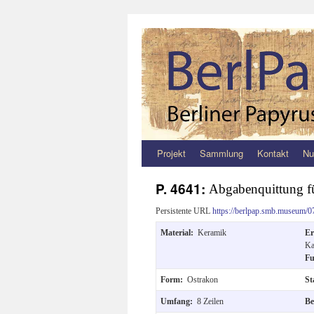
Projekt
Sammlung
Kontakt
Nu
Zum
Inhalt
P. 4641:
Abgabenquittung f
springen
Persistente URL
https://berlpap.smb.museum/0
Material:
Keramik
E
Ka
F
Form:
Ostrakon
St
Umfang:
8 Zeilen
Be