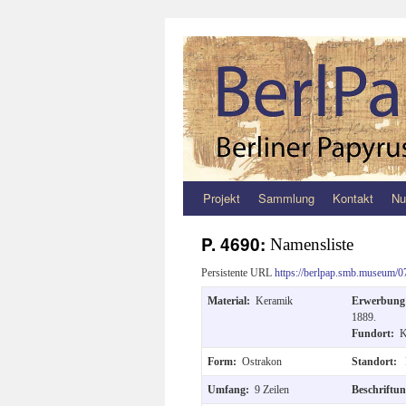
Projekt
Sammlung
Kontakt
Nu
Zum
Inhalt
P. 4690:
Namensliste
springen
Persistente URL
https://berlpap.smb.museum/0
Material:
Keramik
Erwerbun
1889.
Fundort:
K
Form:
Ostrakon
Standort:
Umfang:
9 Zeilen
Beschriftu