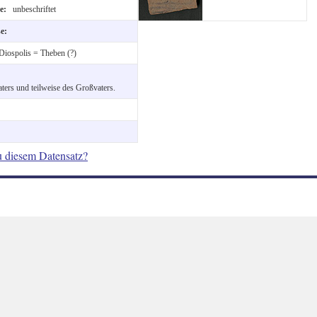
te:
unbeschriftet
se:
Diospolis = Theben (?)
ers und teilweise des Großvaters.
u diesem Datensatz?