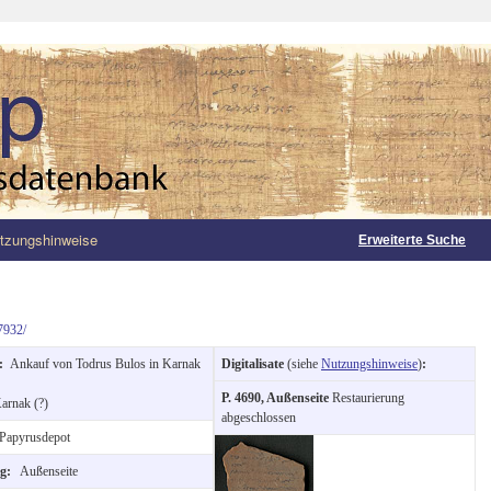
tzungshinweise
Erweiterte Suche
7932/
g:
Ankauf von Todrus Bulos in Karnak
Digitalisate
(siehe
Nutzungshinweise
)
:
P. 4690, Außenseite
Restaurierung
arnak (?)
abgeschlossen
Papyrusdepot
ng:
Außenseite