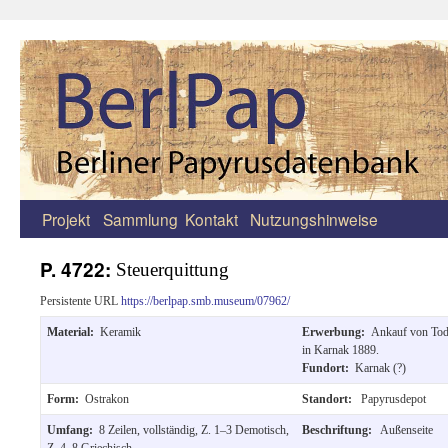
Projekt
Sammlung
Kontakt
Nutzungshinweise
Zum
Inhalt
P. 4722:
Steuerquittung
springen
Persistente URL
https://berlpap.smb.museum/07962/
Material:
Keramik
Erwerbung:
Ankauf von Tod
in Karnak 1889.
Fundort:
Karnak (?)
Form:
Ostrakon
Standort:
Papyrusdepot
Umfang:
8 Zeilen, vollständig, Z. 1–3 Demotisch,
Beschriftung:
Außenseite
Z. 4–8 Griechisch