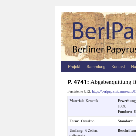
Projekt
Sammlung
Kontakt
Nu
Zum
Inhalt
P. 4741:
Abgabenquittung f
springen
Persistente URL
https://berlpap.smb.museum/0
Material:
Keramik
Erwerbun
1889.
Fundort:
K
Form:
Ostrakon
Standort:
Umfang:
6 Zeilen,
Beschriftu
vollständig