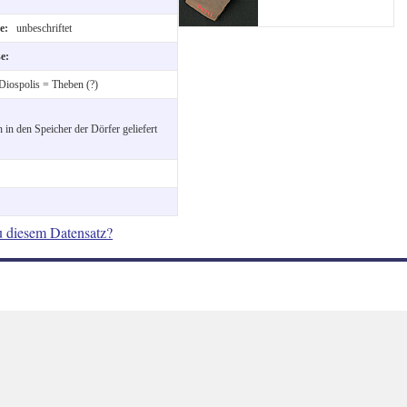
te:
unbeschriftet
se:
Diospolis = Theben (?)
n in den Speicher der Dörfer geliefert
u diesem Datensatz?