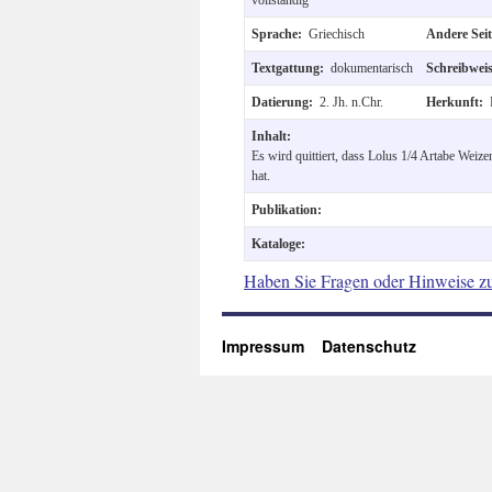
Sprache:
Griechisch
Andere Sei
Textgattung:
dokumentarisch
Schreibwei
Datierung:
2. Jh. n.Chr.
Herkunft:
Inhalt:
Es wird quittiert, dass Lolus 1/4 Artabe Weize
hat.
Publikation:
Kataloge:
Haben Sie Fragen oder Hinweise z
Impressum
Datenschutz