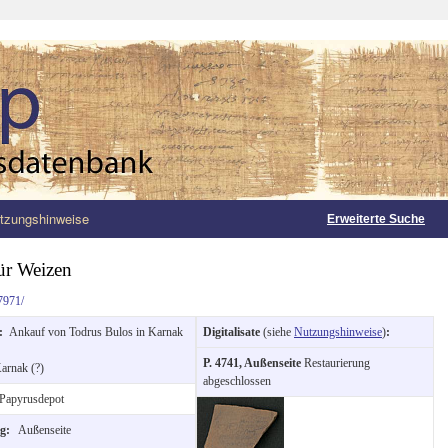
tzungshinweise
Erweiterte Suche
ür Weizen
7971/
g:
Ankauf von Todrus Bulos in Karnak
Digitalisate
(siehe
Nutzungshinweise
)
:
P. 4741, Außenseite
Restaurierung
arnak (?)
abgeschlossen
Papyrusdepot
ng:
Außenseite