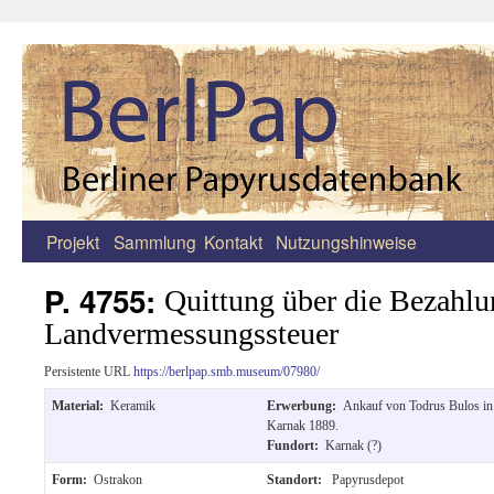
Projekt
Sammlung
Kontakt
Nutzungshinweise
Zum
Inhalt
P. 4755:
Quittung über die Bezahlu
springen
Landvermessungssteuer
Persistente URL
https://berlpap.smb.museum/07980/
Material:
Keramik
Erwerbung:
Ankauf von Todrus Bulos in
Karnak 1889.
Fundort:
Karnak (?)
Form:
Ostrakon
Standort:
Papyrusdepot