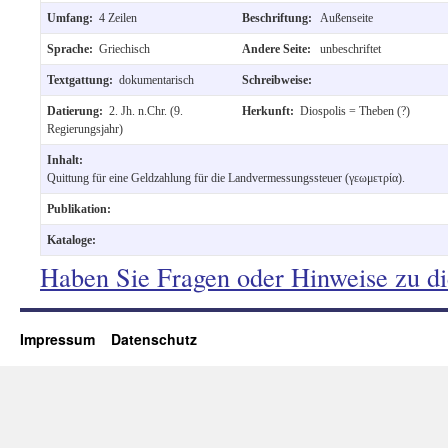
Umfang:
4 Zeilen
Beschriftung:
Außenseite
Sprache:
Griechisch
Andere Seite:
unbeschriftet
Textgattung:
dokumentarisch
Schreibweise:
Datierung:
2. Jh. n.Chr. (9.
Herkunft:
Diospolis = Theben (?)
Regierungsjahr)
Inhalt:
Quittung für eine Geldzahlung für die Landvermessungssteuer (γεωμετρία).
Publikation:
Kataloge:
Haben Sie Fragen oder Hinweise zu d
Impressum
Datenschutz