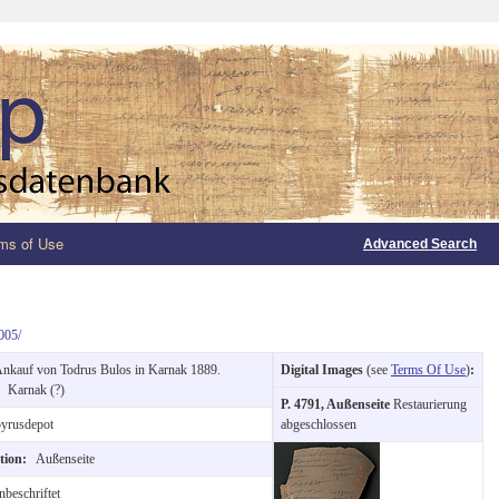
ms of Use
Advanced Search
005/
nkauf von Todrus Bulos in Karnak 1889.
Digital Images
(see
Terms Of Use
)
:
n:
Karnak (?)
P. 4791, Außenseite
Restaurierung
yrusdepot
abgeschlossen
ction:
Außenseite
beschriftet