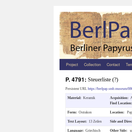
Project
Collection
Contact
Ter
Zum
Inhalt
P. 4791:
Steuerliste (?)
springen
Persistent URL
https://berlpap.smb.museum/08
Material:
Keramik
Acquisition:
A
Find Locatio
Form:
Ostrakon
Location:
Pap
Text Layout:
13 Zeilen
Side and Dire
Language:
Griechisch
Other Side:
un