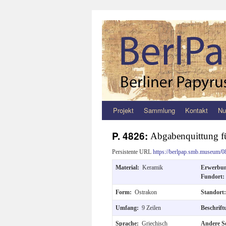
Projekt
Sammlung
Kontakt
Nu
Zum
Inhalt
P. 4826:
Abgabenquittung fü
springen
Persistente URL
https://berlpap.smb.museum/0
Material:
Keramik
Erwerbu
Fundort
Form:
Ostrakon
Standort
Umfang:
9 Zeilen
Beschrif
Sprache:
Griechisch
Andere S