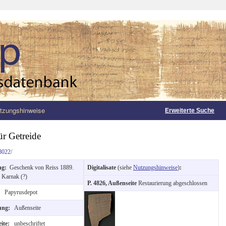
tzungshinweise
Erweiterte Suche
r Getreide
8022/
ng:
Geschenk von Reiss 1889.
Digitalisate
(siehe
Nutzungshinweise
)
:
:
Karnak (?)
P. 4826, Außenseite
Restaurierung abgeschlossen
:
Papyrusdepot
tung:
Außenseite
eite:
unbeschriftet