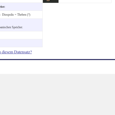
eise:
t:
Diospolis = Theben (?)
banischen Speicher.
u diesem Datensatz?