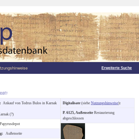
tzungshinweise
Erweiterte Suche
8107/
g:
Ankauf von Todrus Bulos in Karnak
Digitalisate
(siehe
Nutzungshinweise
)
:
P. 6125, Außenseite
Restaurierung
arnak (?)
abgeschlossen
Papyrusdepot
ng:
Außenseite