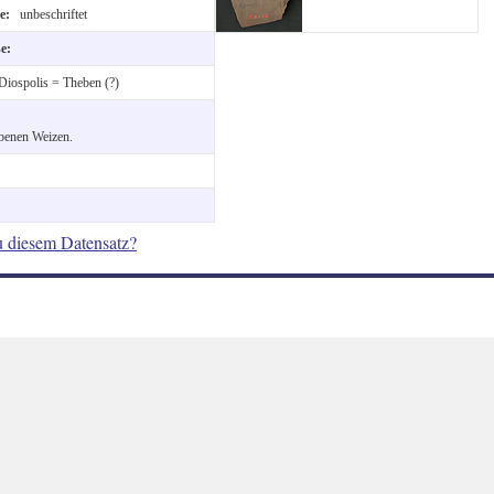
te:
unbeschriftet
se:
Diospolis = Theben (?)
benen Weizen.
u diesem Datensatz?