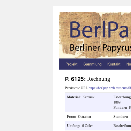
Projekt
Sammlung
Kontakt
Nu
Zum
Inhalt
P. 6125:
Rechnung
springen
Persistente URL
https://berlpap.smb.museum/0
Material:
Keramik
Erwerbun
1889.
Fundort:
K
Form:
Ostrakon
Standort:
Umfang:
6 Zeilen
Beschriftu