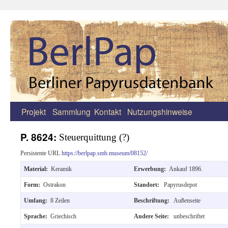
Projekt
Sammlung
Kontakt
Nutzungshinweise
Zum
Inhalt
P. 8624:
Steuerquittung (?)
springen
Persistente URL
https://berlpap.smb.museum/08152/
Material:
Keramik
Erwerbung:
Ankauf 1896.
Form:
Ostrakon
Standort:
Papyrusdepot
Umfang:
8 Zeilen
Beschriftung:
Außenseite
Sprache:
Griechisch
Andere Seite:
unbeschriftet