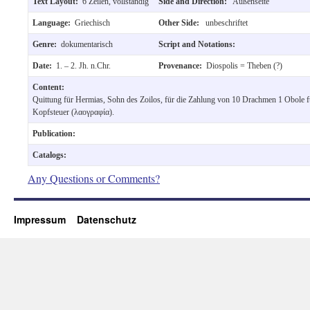
Text Layout:
6 Zeilen, vollständig
Side and Direction:
Außenseite
Language:
Griechisch
Other Side:
unbeschriftet
Genre:
dokumentarisch
Script and Notations:
Date:
1. – 2. Jh. n.Chr.
Provenance:
Diospolis = Theben (?)
Content:
Quittung für Hermias, Sohn des Zoilos, für die Zahlung von 10 Drachmen 1 Obole f
Kopfsteuer (λαογραφία).
Publication:
Catalogs:
Any Questions or Comments?
Impressum
Datenschutz