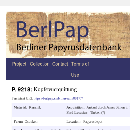
Project
Collection
Contact
Terms of
Zum
Use
Inhalt
springen
P. 9218:
Kopfsteuerquittung
Persistent URL
https://berlpap.smb.museum/08177/
Material:
Keramik
Acquisition:
Ankauf durch James Simon in 
Find Location:
Theben (?)
Form:
Ostrakon
Location:
Papyrusdepot