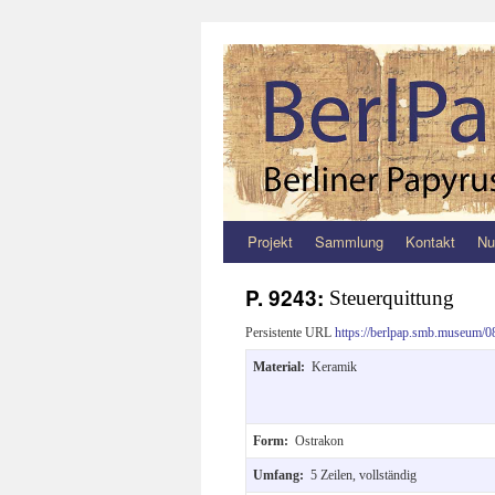
Projekt
Sammlung
Kontakt
Nu
Zum
Inhalt
P. 9243:
Steuerquittung
springen
Persistente URL
https://berlpap.smb.museum/0
Material:
Keramik
Form:
Ostrakon
Umfang:
5 Zeilen, vollständig