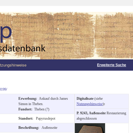
tzungshinweise
Erweiterte Suche
8199/
Erwerbung:
Ankauf durch James
Digitalisate
(siehe
Simon in Theben.
Nutzungshinweise
)
:
Fundort:
Theben (?)
P. 9243, Außenseite
Restaurierung
Standort:
Papyrusdepot
abgeschlossen
Beschriftung:
Außenseite