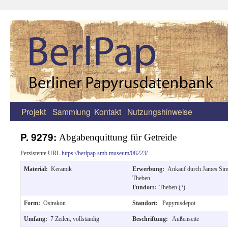
Projekt
Sammlung
Kontakt
Nutzungshinweise
Zum
Inhalt
P. 9279:
Abgabenquittung für Getreide
springen
Persistente URL
https://berlpap.smb.museum/08223/
Material:
Keramik
Erwerbung:
Ankauf durch James Sim
Theben.
Fundort:
Theben (?)
Form:
Ostrakon
Standort:
Papyrusdepot
Umfang:
7 Zeilen, vollständig
Beschriftung:
Außenseite