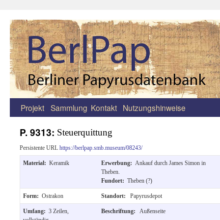
Projekt
Sammlung
Kontakt
Nutzungshinweise
Zum
Inhalt
P. 9313:
Steuerquittung
springen
Persistente URL
https://berlpap.smb.museum/08243/
Material:
Keramik
Erwerbung:
Ankauf durch James Simon in
Theben.
Fundort:
Theben (?)
Form:
Ostrakon
Standort:
Papyrusdepot
Umfang:
3 Zeilen,
Beschriftung:
Außenseite
vollständig