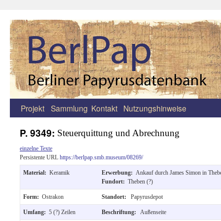
Projekt
Sammlung
Kontakt
Nutzungshinweise
Zum
Inhalt
P. 9349:
Steuerquittung und Abrechnung
springen
einzelne Texte
Persistente URL
https://berlpap.smb.museum/08269/
Material:
Keramik
Erwerbung:
Ankauf durch James Simon in Theb
Fundort:
Theben (?)
Form:
Ostrakon
Standort:
Papyrusdepot
Umfang:
5 (?) Zeilen
Beschriftung:
Außenseite