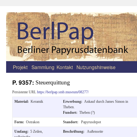
Projekt
Sammlung
Kontakt
Nutzungshinweise
Zum
Inhalt
P. 9357:
Steuerquittung
springen
Persistente URL
https://berlpap.smb.museum/08277/
Material:
Keramik
Erwerbung:
Ankauf durch James Simon in
Theben.
Fundort:
Theben (?)
Form:
Ostrakon
Standort:
Papyrusdepot
Umfang:
5 Zeilen,
Beschriftung:
Außenseite
vollständig