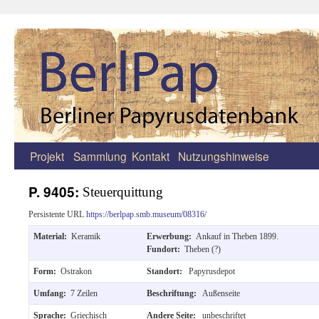
Projekt
Sammlung
Kontakt
Nutzungshinweise
Zum
Inhalt
P. 9405:
Steuerquittung
springen
Persistente URL
https://berlpap.smb.museum/08316/
Material:
Keramik
Erwerbung:
Ankauf in Theben 1899.
Fundort:
Theben (?)
Form:
Ostrakon
Standort:
Papyrusdepot
Umfang:
7 Zeilen
Beschriftung:
Außenseite
Sprache:
Griechisch
Andere Seite:
unbeschriftet