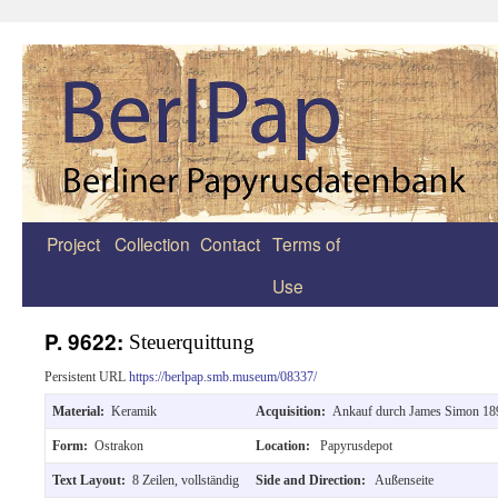
Project
Collection
Contact
Terms of
Zum
Use
Inhalt
springen
P. 9622:
Steuerquittung
Persistent URL
https://berlpap.smb.museum/08337/
Material:
Keramik
Acquisition:
Ankauf durch James Simon 18
Form:
Ostrakon
Location:
Papyrusdepot
Text Layout:
8 Zeilen, vollständig
Side and Direction:
Außenseite