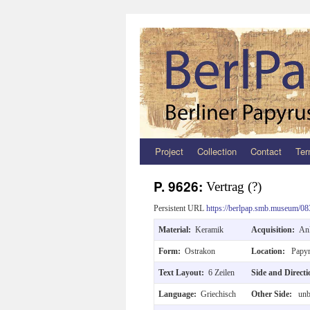
Project
Collection
Contact
Ter
Zum
Inhalt
P. 9626:
Vertrag (?)
springen
Persistent URL
https://berlpap.smb.museum/08
Material:
Keramik
Acquisition:
An
Form:
Ostrakon
Location:
Papyr
Text Layout:
6 Zeilen
Side and Direct
Language:
Griechisch
Other Side:
unbe