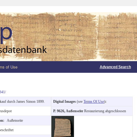
ms of Use
Advanced Search
341/
kauf durch James Simon 1899.
Digital Images
(see
Terms Of Use
)
:
usdepot
P. 9626, Außenseite
Restaurierung abgeschlossen
ion:
Außenseite
schriftet