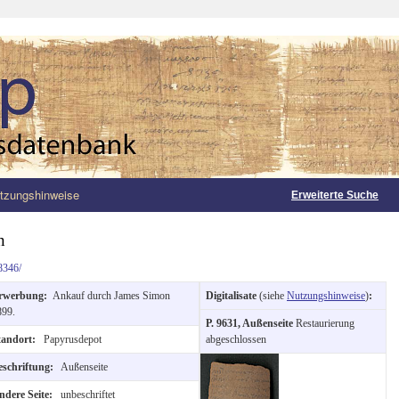
tzungshinweise
Erweiterte Suche
n
8346/
rwerbung:
Ankauf durch James Simon
Digitalisate
(siehe
Nutzungshinweise
)
:
899.
P. 9631, Außenseite
Restaurierung
tandort:
Papyrusdepot
abgeschlossen
eschriftung:
Außenseite
ndere Seite:
unbeschriftet