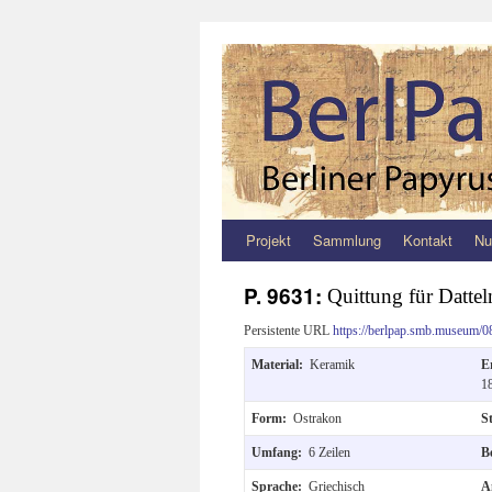
Projekt
Sammlung
Kontakt
Nu
Zum
Inhalt
P. 9631:
Quittung für Dattel
springen
Persistente URL
https://berlpap.smb.museum/0
Material:
Keramik
E
1
Form:
Ostrakon
S
Umfang:
6 Zeilen
B
Sprache:
Griechisch
A