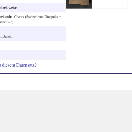
chreibweise:
erkunft:
Charax (Stadtteil von Diospolis =
eben) (?)
n Datteln.
u diesem Datensatz?