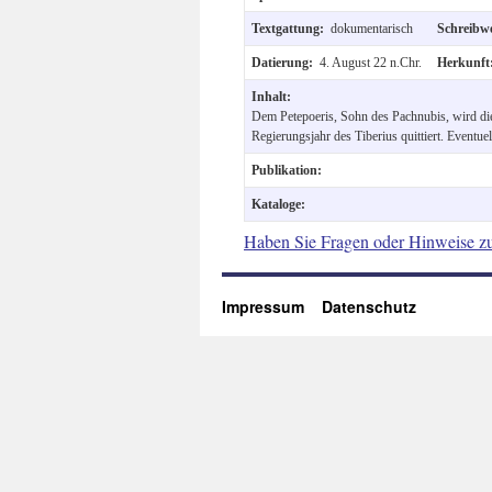
Textgattung:
dokumentarisch
Schreibw
Datierung:
4. August 22 n.Chr.
Herkunf
Inhalt:
Dem Petepoeris, Sohn des Pachnubis, wird di
Regierungsjahr des Tiberius quittiert. Eventuel
Publikation:
Kataloge:
Haben Sie Fragen oder Hinweise z
Impressum
Datenschutz