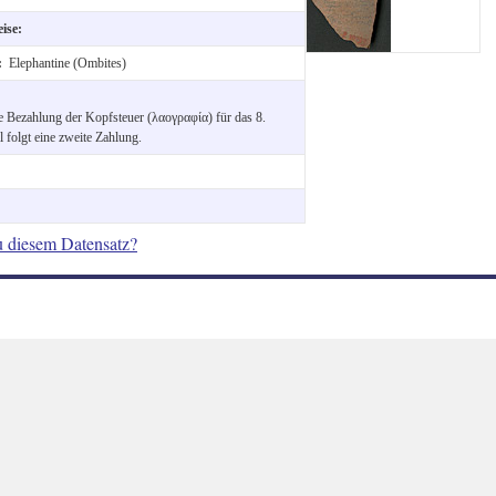
eise:
t:
Elephantine (Ombites)
e Bezahlung der Kopfsteuer (λαογραφία) für das 8.
l folgt eine zweite Zahlung.
u diesem Datensatz?