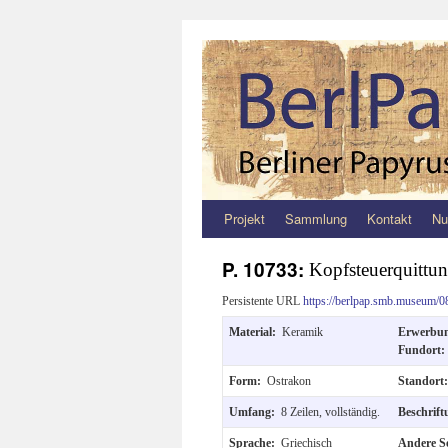
Projekt
Sammlung
Kontakt
Nu
Zum
Inhalt
P. 10733:
Kopfsteuerquittu
springen
Persistente URL
https://berlpap.smb.museum/0
Material:
Keramik
Erwerbu
Fundort
Form:
Ostrakon
Standort
Umfang:
8 Zeilen, vollständig.
Beschrif
Sprache:
Griechisch
Andere S