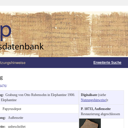
tzungshinweise
Erweiterte Suche
ng
8476/
ng:
Grabung von Otto Rubensohn in Elephantine 1906.
Digitalisate
(siehe
:
Elephantine
Nutzungshinweise
)
:
:
Papyrusdepot
P. 10733, Außenseite
Restaurierung abgeschlossen
tung:
Außenseite
eite:
unbeschriftet