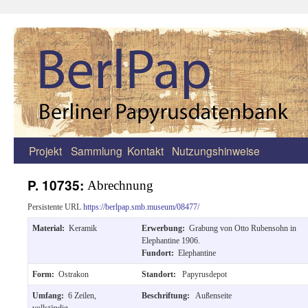
Projekt
Sammlung
Kontakt
Nutzungshinweise
Zum
Inhalt
P. 10735:
Abrechnung
springen
Persistente URL
https://berlpap.smb.museum/08477/
Material:
Keramik
Erwerbung:
Grabung von Otto Rubensohn in
Elephantine 1906.
Fundort:
Elephantine
Form:
Ostrakon
Standort:
Papyrusdepot
Umfang:
6 Zeilen,
Beschriftung:
Außenseite
vollständig.