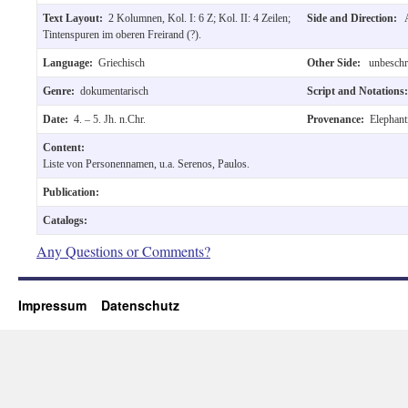
Text Layout:
2 Kolumnen, Kol. I: 6 Z; Kol. II: 4 Zeilen;
Side and Direction:
A
Tintenspuren im oberen Freirand (?).
Language:
Griechisch
Other Side:
unbeschri
Genre:
dokumentarisch
Script and Notation
Date:
4. – 5. Jh. n.Chr.
Provenance:
Elephant
Content:
Liste von Personennamen, u.a. Serenos, Paulos.
Publication:
Catalogs:
Any Questions or Comments?
Impressum
Datenschutz