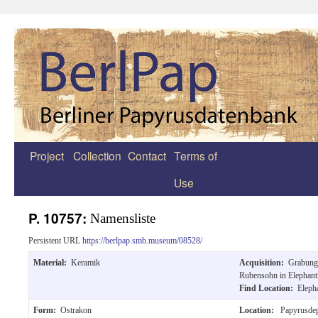
Project
Collection
Contact
Terms of
Zum
Use
Inhalt
springen
P. 10757:
Namensliste
Persistent URL
https://berlpap.smb.museum/08528/
Material:
Keramik
Acquisition:
Grabung
Rubensohn in Elephant
Find Location:
Eleph
Form:
Ostrakon
Location:
Papyrusde