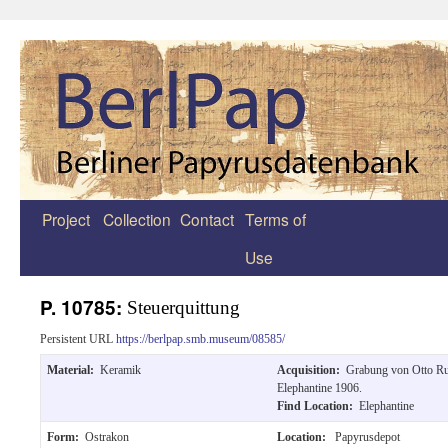
Project
Collection
Contact
Terms of
Zum
Use
Inhalt
springen
P. 10785:
Steuerquittung
Persistent URL
https://berlpap.smb.museum/08585/
Material:
Keramik
Acquisition:
Grabung von Otto R
Elephantine 1906.
Find Location:
Elephantine
Form:
Ostrakon
Location:
Papyrusdepot