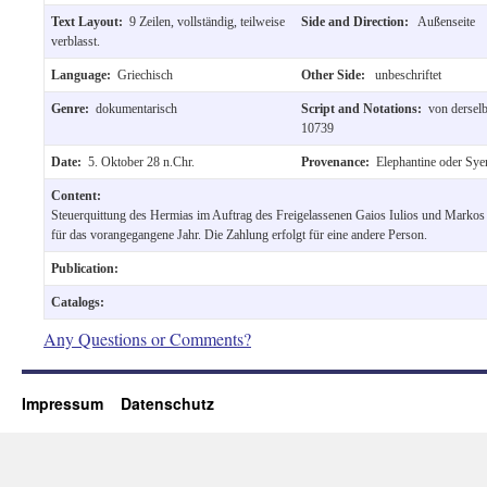
Text Layout:
9 Zeilen, vollständig, teilweise
Side and Direction:
Außenseite
verblasst.
Language:
Griechisch
Other Side:
unbeschriftet
Genre:
dokumentarisch
Script and Notations:
von dersel
10739
Date:
5. Oktober 28 n.Chr.
Provenance:
Elephantine oder Sye
Content:
Steuerquittung des Hermias im Auftrag des Freigelassenen Gaios Iulios und Markos
für das vorangegangene Jahr. Die Zahlung erfolgt für eine andere Person.
Publication:
Catalogs:
Any Questions or Comments?
Impressum
Datenschutz