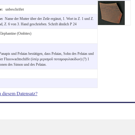
te:
unbeschriftet
se:
Name der Mutter über der Zeile ergänzt, 1. Wort in Z. 1 und Z.
d, Z. 6 von 3. Hand geschrieben. Schrift ähnlich P 24
Elephantine (Ombites)
anapis und Pelaias bestätigen, dass Pelaias, Sohn des Pelaias und
 der Flusswachtschiffe (ὑπὲρ μερισμοῦ ποταμοφυλακίδων) (?) 1
ionen des Simon und des Pelaias.
u diesem Datensatz?