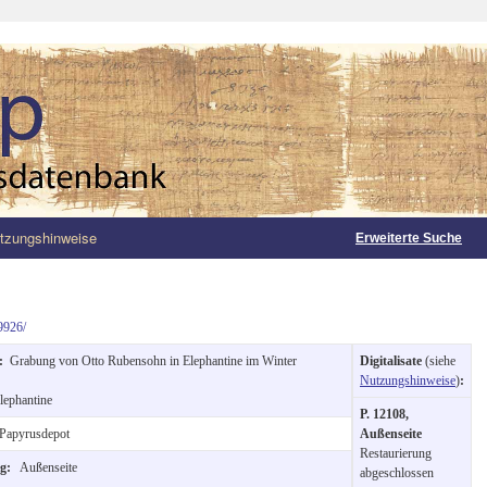
tzungshinweise
Erweiterte Suche
9926/
g:
Grabung von Otto Rubensohn in Elephantine im Winter
Digitalisate
(siehe
Nutzungshinweise
)
:
lephantine
P. 12108,
Papyrusdepot
Außenseite
Restaurierung
ng:
Außenseite
abgeschlossen