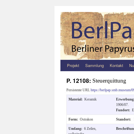
Projekt
Sammlung
Kontakt
Nu
Zum
Inhalt
P. 12108:
Steuerquittung
springen
Persistente URL
https://berlpap.smb.museum/0
Material:
Keramik
Erwerbun
1906/07.
Fundort:
E
Form:
Ostrakon
Standort:
Umfang:
6 Zeilen,
Beschriftu
vollständig.