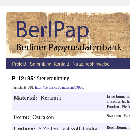
Projekt
Sammlung
Kontakt
Nutzungshinweise
Zum
Inhalt
P. 12135:
Steuerquittung
springen
Persistente URL
https://berlpap.smb.museum/09966/
Material:
Keramik
Erwerbung:
G
in Elephantine i
Fundort:
Eleph
Form:
Ostrakon
Standort:
Papy
Umfang:
6 Zeilen, fast vollständig.
Beschriftung: