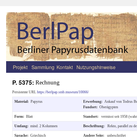
Projekt
Sammlung
Kontakt
Nutzungshinweise
Zum
Inhalt
P. 5375:
Rechnung
springen
Persistente URL
https://berlpap.smb.museum/10066/
Material:
Papyrus
Erwerbung:
Ankauf von Todrus Bu
Fundort:
Oberägypten
Form:
Blatt
Standort:
vermisst seit 1958 (wahr
Umfang:
mind. 2 Kolumnen
Beschriftung:
Rekto, parallel zu d
Sprache:
Griechisch
Andere Seite:
unbeschriftet