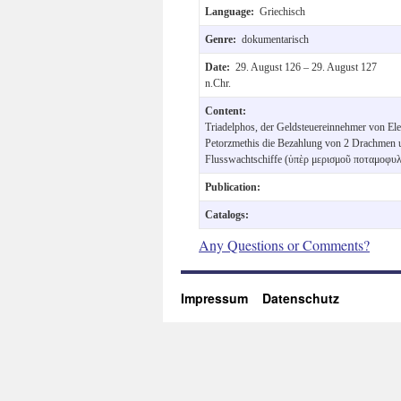
Language:
Griechisch
Genre:
dokumentarisch
Date:
29. August 126 – 29. August 127
n.Chr.
Content:
Triadelphos, der Geldsteuereinnehmer von El
Petorzmethis die Bezahlung von 2 Drachmen u
Flusswachtschiffe (ὑπὲρ μερισμοῦ ποταμοφυ
Publication:
Catalogs:
Any Questions or Comments?
Impressum
Datenschutz