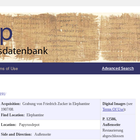
ms of Use
Advanced Search
191/
Acquisition:
Grabung von Friedrich Zucker in Elephantine
Digital Images
(see
1907/08.
Terms Of Use
)
:
Find Location:
Elephantine
P. 12586,
Location:
Papyrusdepot
Außenseite
Restaurierung
Side and Direction:
Außenseite
abgeschlossen