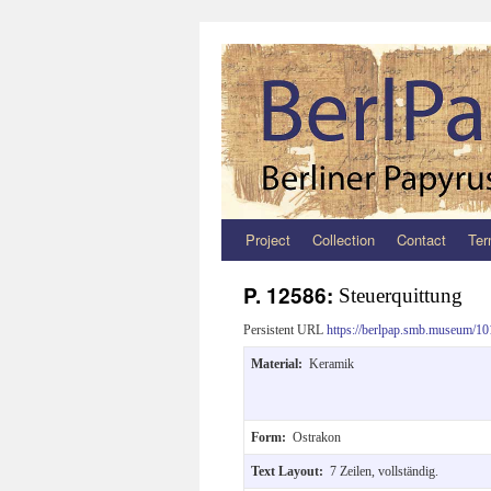
Project
Collection
Contact
Ter
Zum
Inhalt
P. 12586:
Steuerquittung
springen
Persistent URL
https://berlpap.smb.museum/10
Material:
Keramik
Form:
Ostrakon
Text Layout:
7 Zeilen, vollständig.