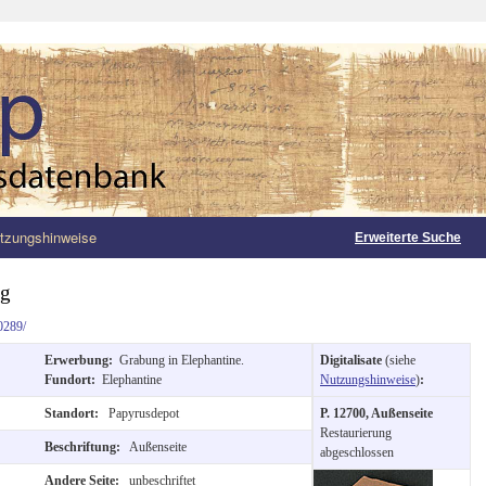
tzungshinweise
Erweiterte Suche
ng
0289/
Erwerbung:
Grabung in Elephantine.
Digitalisate
(siehe
Fundort:
Elephantine
Nutzungshinweise
)
:
Standort:
Papyrusdepot
P. 12700, Außenseite
Restaurierung
Beschriftung:
Außenseite
abgeschlossen
Andere Seite:
unbeschriftet