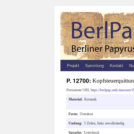
Projekt
Sammlung
Kontakt
Nu
Zum
Inhalt
P. 12700:
Kopfsteuerquittu
springen
Persistente URL
https://berlpap.smb.museum/1
Material:
Keramik
Form:
Ostrakon
Umfang:
5 Zeilen, links unvollständig.
Sprache:
Griechisch