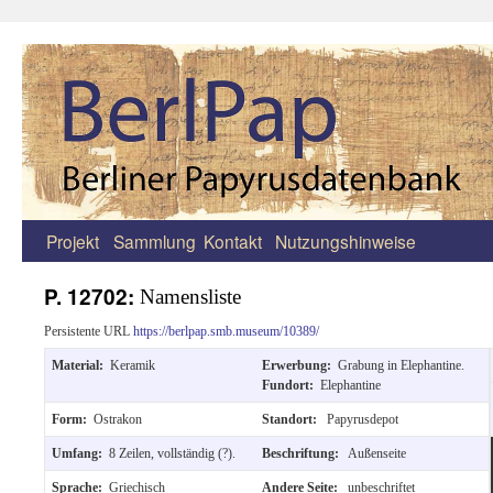
Projekt
Sammlung
Kontakt
Nutzungshinweise
Zum
Inhalt
P. 12702:
Namensliste
springen
Persistente URL
https://berlpap.smb.museum/10389/
Material:
Keramik
Erwerbung:
Grabung in Elephantine.
Fundort:
Elephantine
Form:
Ostrakon
Standort:
Papyrusdepot
Umfang:
8 Zeilen, vollständig (?).
Beschriftung:
Außenseite
Sprache:
Griechisch
Andere Seite:
unbeschriftet