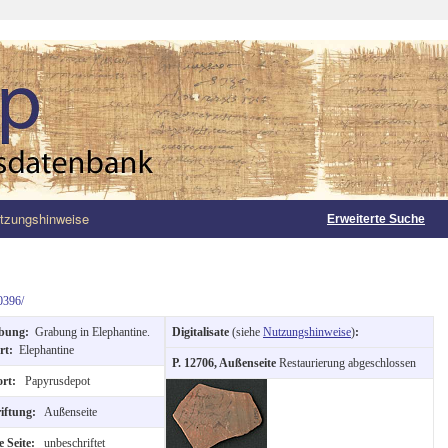
tzungshinweise
Erweiterte Suche
0396/
rbung:
Grabung in Elephantine.
Digitalisate
(siehe
Nutzungshinweise
)
:
rt:
Elephantine
P. 12706, Außenseite
Restaurierung abgeschlossen
ort:
Papyrusdepot
riftung:
Außenseite
e Seite:
unbeschriftet