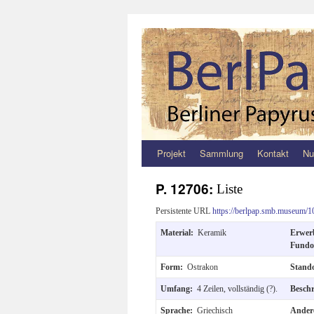
Projekt
Sammlung
Kontakt
Nu
Zum
Inhalt
P. 12706:
Liste
springen
Persistente URL
https://berlpap.smb.museum/1
Material:
Keramik
Erwe
Fundo
Form:
Ostrakon
Stand
Umfang:
4 Zeilen, vollständig (?).
Besch
Sprache:
Griechisch
Ander