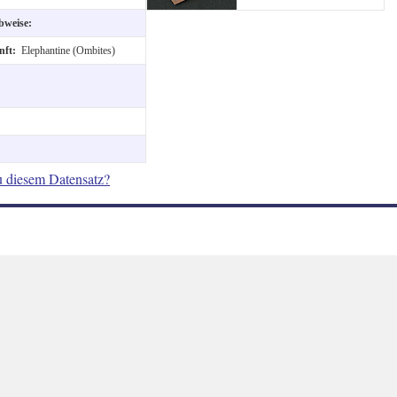
ibweise:
nft:
Elephantine (Ombites)
u diesem Datensatz?