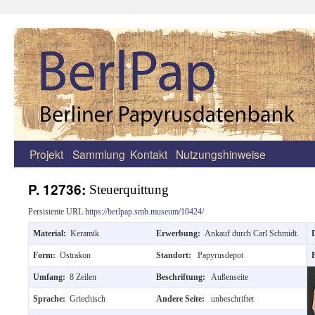
Projekt
Sammlung
Kontakt
Nutzungshinweise
Zum
Inhalt
P. 12736:
Steuerquittung
springen
Persistente URL
https://berlpap.smb.museum/10424/
Material:
Keramik
Erwerbung:
Ankauf durch Carl Schmidt.
D
Form:
Ostrakon
Standort:
Papyrusdepot
Umfang:
8 Zeilen
Beschriftung:
Außenseite
Sprache:
Griechisch
Andere Seite:
unbeschriftet