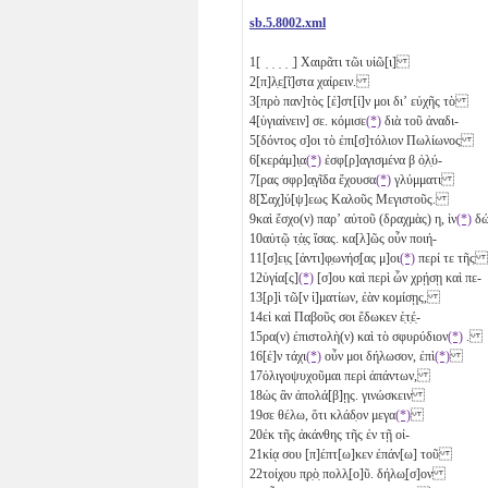
sb.5.8002.xml
1
[ ̣ ̣ ̣ ̣ ̣] Χαιρᾶτι τῶι υἱῶ[ι]
2
[π]λ̣ε̣[ῖ]στα χαίρειν.
3
[πρὸ παν]τὸς [ἐ]στ[ί]ν μοι διʼ εὐχῆς τὸ
4
[ὑγιαίνειν] σε. κόμισε
(*)
διὰ τοῦ ἀναδι-
5
[δόντος σ]οι τὸ ἐπι[σ]τόλιον Πωλίωνος
6
[κεράμ]ι̣α
(*)
ἐσφ[ρ]αγισμένα
β
ὀ̣λ̣ύ-
7
[ρας σφρ]α̣γῖδα ἔχουσα
(*)
γλύμματι
8
[Σαχ]ύ[ψ]εως Καλοῦς Μεγιστοῦς.
9
καὶ ἔσχο(ν) παρʼ αὐτοῦ (δραχμὰς)
η
, ἱν
(*)
δ
10
αὐτῷ τ̣ὰ̣ς ἴσας. κα[λ]ῶς οὖν ποιή-
11
[σ]ει̣ς̣ [ἀντι]φ̣ωνήσ̣[ας μ]οι
(*)
περί τε τῆς
12
ὑγία[ς]
(*)
[σ]ου καὶ περὶ ὧν χρῄσῃ καὶ πε-
13
[ρ]ὶ τῶ[ν ἱ]ματίων, ἐὰν κομίσῃς,
14
εἰ καὶ Παβοῦς σοι ἔδωκεν ἑ̣τ̣έ̣-
15
ρα(ν) ἐπιστολὴ(ν) καὶ τὸ σφυρύδιον
(*)
.
16
[ἐ]ν τάχι
(*)
οὖν μοι δήλωσον, ἐπὶ
(*)
17
ὀλιγοψυχοῦμαι περὶ ἁπάντων,
18
ὡς ἂν ἀπολά[β]ῃς. γινώσκειν
19
σε θέλω, ὅτι κλάδ̣ον μεγα
(*)
20
ἐκ τῆς ἀκάνθης τῆς ἐν τῇ οἰ-
21
κίᾳ σου [π]έπτ[ω]κεν ἐπάν[ω] τοῦ
22
τοίχου π̣ρ̣ὸ̣ πολλ̣[ο]ῦ. δήλω̣[σ]ον