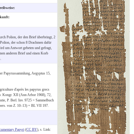
reibweise:
kunft:
rch Polion, der den Brief überbringt, 2
 Polion, der schon 8 Drachmen dafür
wird um Antwort gebeten und gefragt,
einen anderen Brief und einen Korb
.
iner Papyrussammlung, Aegyptus 15,
griculture d'après les papyrus grecs
ap. Kongr. XII (Ann Arbor 1968), 72,
utie, P. Berl. Inv. 9725 = Sammelbuch
bers. von Z. 10–13) = BL VII 197.
cumentary Papyri
(
CC BY
), s. Link: