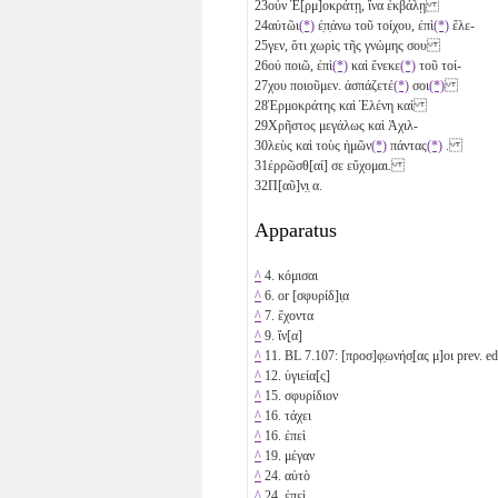
23
οὖν Ἑ[ρμ]οκράτῃ, ἵνα ἐκβάλῃ
24
αὐτῶι
(*)
ἐ̣π̣άνω τοῦ τοίχου, ἐπὶ
(*)
ἔλε-
25
γεν, ὅτι χωρὶς τῆς γνώμης σου
26
οὐ ποιῶ, ἐπὶ
(*)
καὶ ἕνεκε
(*)
τοῦ τοί-
27
χου ποιοῦμεν. ἀσπάζετέ
(*)
σοι
(*)
28
Ἑρμοκράτης καὶ Ἑλένη καὶ
29
Χρῆστος μεγάλως καὶ Ἀχιλ-
30
λεὺς καὶ τοὺς ἡμῶν
(*)
πάντας
(*)
.
31
ἐρρῶσθ[αί] σε εὔχομαι.
32
Π[αῦ]ν̣ι̣
α
.
Apparatus
^
4. κόμισαι
^
6. or [σφυρίδ]ι̣α
^
7. ἔχοντα
^
9. ἵν[α]
^
11. BL 7.107: [προσ]φ̣ωνήσ̣[ας μ]οι prev. ed
^
12. ὑγιεία[ς]
^
15. σφυρίδιον
^
16. τάχει
^
16. ἐπεὶ
^
19. μέγαν
^
24. αὐτὸ
^
24. ἐπεὶ