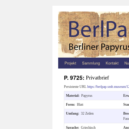
Projekt
Sammlung
Kontakt
Nu
Zum
Inhalt
P. 9725:
Privatbrief
springen
Persistente URL
https://berlpap.smb.museum/1
Material:
Papyrus
Er
Form:
Blatt
Sta
Umfang:
32 Zeilen
Bes
Fas
Sprache:
Griechisch
And