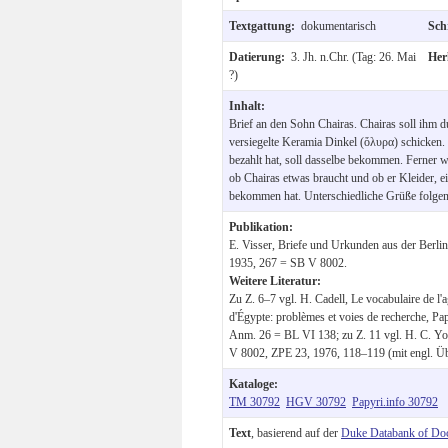
Textgattung:
dokumentarisch
Sch
Datierung:
3. Jh. n.Chr. (Tag: 26. Mai
Her
?)
Inhalt:
Brief an den Sohn Chairas. Chairas soll ihm du
versiegelte Keramia Dinkel (ὄλυρα) schicken.
bezahlt hat, soll dasselbe bekommen. Ferner 
ob Chairas etwas braucht und ob er Kleider, 
bekommen hat. Unterschiedliche Grüße folgen
Publikation:
E. Visser, Briefe und Urkunden aus der Berl
1935, 267 = SB V 8002.
Weitere Literatur:
Zu Z. 6–7 vgl. H. Cadell, Le vocabulaire de l'a
d'Égypte: problèmes et voies de recherche, P
Anm. 26 = BL VI 138; zu Z. 11 vgl. H. C. Yo
V 8002, ZPE 23, 1976, 118–119 (mit engl. Ü
Kataloge:
TM 30792
HGV 30792
Papyri.info 30792
Text
, basierend auf der
Duke Databank of Do