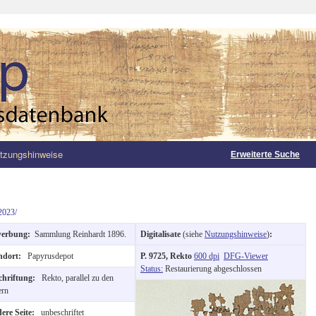
tzungshinweise
Erweiterte Suche
2023/
werbung:
Sammlung Reinhardt 1896.
Digitalisate
(siehe
Nutzungshinweise
)
:
ndort:
Papyrusdepot
P. 9725, Rekto
600 dpi
DFG-Viewer
Status:
Restaurierung abgeschlossen
chriftung:
Rekto, parallel zu den
ern
ere Seite:
unbeschriftet