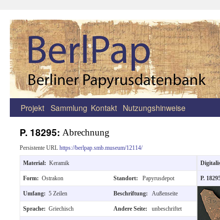
Projekt
Sammlung
Kontakt
Nutzungshinweise
Zum
Inhalt
P. 18295:
Abrechnung
springen
Persistente URL
https://berlpap.smb.museum/12114/
Material:
Keramik
Digitali
Form:
Ostrakon
Standort:
Papyrusdepot
P. 1829
Umfang:
5 Zeilen
Beschriftung:
Außenseite
Sprache:
Griechisch
Andere Seite:
unbeschriftet