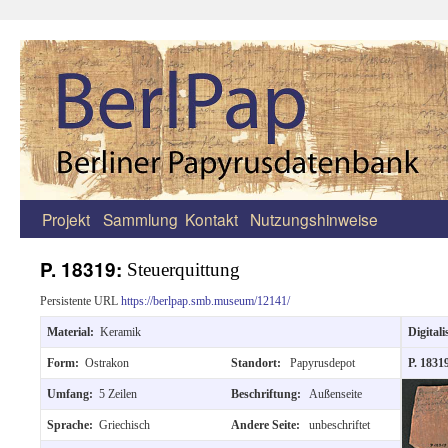
Projekt
Sammlung
Kontakt
Nutzungshinweise
Zum
Inhalt
P. 18319:
Steuerquittung
springen
Persistente URL
https://berlpap.smb.museum/12141/
Material:
Keramik
Digitali
Form:
Ostrakon
Standort:
Papyrusdepot
P. 1831
Umfang:
5 Zeilen
Beschriftung:
Außenseite
Sprache:
Griechisch
Andere Seite:
unbeschriftet